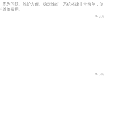
一系列问题。维护方便、稳定性好，系统搭建非常简单，使
的维修费用。
넶
266
넶
346